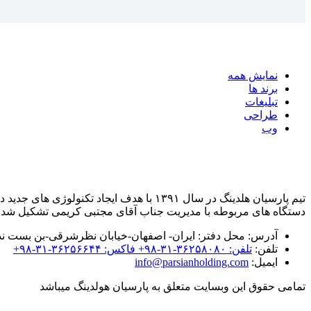
نمایش همه
برند ها
تبلیغات
طراحی
وب
تیم پارسیان هلدینگ در سال ۱۳۹۱ با هدف ا
دستگاه های مربوطه با مدیریت جناب آقای مجتبی کریمی تشکیل شد.
آدرس:
محل دفتر: ایران- اصفهان-خیابان نظرشرقی-بن بست ندا- 
تلفن:
تلفن: ۳۶۲۵۸۰۸۰-۳۱-۹۸+ فاکس: ۳۶۲۵۶۶۴۴-۳۱-۹۸+
ایمیل:
info@parsianholding.com
تمامی حقوق این وبسایت متعلق به پارسیان هولدینگ میباشد