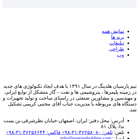
نمایش همه
برند ها
تبلیغات
طراحی
وب
تیم پارسیان هلدینگ در سال ۱۳۹۱ با هدف ایجاد تکنولوژی های جدید
در زمینه پلیمرها ، پتروشیمی ها و نفت – گاز متشکل از نوابغ ایرانی
و مهندسین و مشاورین صنعتی در راستای ساخت و تولید تجهیزات و
دستگاه های مربوطه با مدیریت جناب آقای مجتبی کریمی تشکیل
شد.
آدرس:
محل دفتر: ایران- اصفهان-خیابان نظرشرقی-بن بست
ندا- پلاک ۸۱
تلفن:
تلفن: ۳۶۲۵۸۰۸۰-۳۱-۹۸+ فاکس: ۳۶۲۵۶۶۴۴-۳۱-۹۸+
ایمیل:
info@parsianholding.com