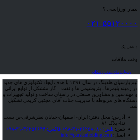
بیمار اورژانسی ؟
۰۲۱-۵۵۱۲۰۰۰۰
داشتن یک
وقت ملاقات
جدول زمان بندی پزشکان
تیم پارسیان هلدینگ در سال ۱۳۹۱ با هدف ایجاد تکنولوژی های جدید
در زمینه پلیمرها ، پتروشیمی ها و نفت – گاز متشکل از نوابغ ایرانی
و مهندسین و مشاورین صنعتی در راستای ساخت و تولید تجهیزات و
دستگاه های مربوطه با مدیریت جناب آقای مجتبی کریمی تشکیل
شد.
آدرس:
محل دفتر: ایران- اصفهان-خیابان نظرشرقی-بن بست
ندا- پلاک ۸۱
تلفن:
تلفن: ۳۶۲۵۸۰۸۰-۳۱-۹۸+ فاکس: ۳۶۲۵۶۶۴۴-۳۱-۹۸+
ایمیل:
info@parsianholding.com