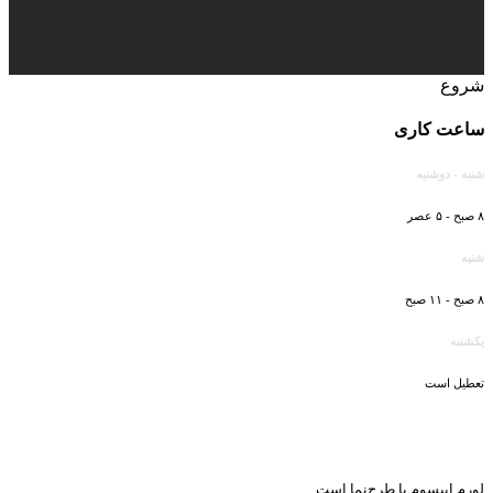
شروع
ساعت کاری
شنبه - دوشنبه
۸ صبح - ۵ عصر
شنبه
۸ صبح - ۱۱ صبح
یکشنبه
تعطیل است
لورم ایپسوم یا طرح‌نما است