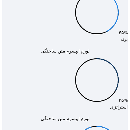
۴۵%
برند
لورم ایپسوم متن ساختگی
۳۵%
استراتژی
لورم ایپسوم متن ساختگی