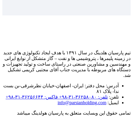
تیم پارسیان هلدینگ در سال ۱۳۹۱ با هدف ایجاد تکنولوژی های جدید
در زمینه پلیمرها ، پتروشیمی ها و نفت – گاز متشکل از نوابغ ایرانی
و مهندسین و مشاورین صنعتی در راستای ساخت و تولید تجهیزات و
دستگاه های مربوطه با مدیریت جناب آقای مجتبی کریمی تشکیل
شد.
آدرس:
محل دفتر: ایران- اصفهان-خیابان نظرشرقی-بن بست
ندا- پلاک ۸۱
تلفن:
تلفن: ۳۶۲۵۸۰۸۰-۳۱-۹۸+ فاکس: ۳۶۲۵۶۶۴۴-۳۱-۹۸+
ایمیل:
info@parsianholding.com
تمامی حقوق این وبسایت متعلق به پارسیان هولدینگ میباشد