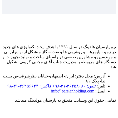
تیم پارسیان هلدینگ در سال ۱۳۹۱ با هدف ایجاد تکنولوژی های جدید
در زمینه پلیمرها ، پتروشیمی ها و نفت – گاز متشکل از نوابغ ایرانی
و مهندسین و مشاورین صنعتی در راستای ساخت و تولید تجهیزات و
دستگاه های مربوطه با مدیریت جناب آقای مجتبی کریمی تشکیل
شد.
آدرس:
محل دفتر: ایران- اصفهان-خیابان نظرشرقی-بن بست
ندا- پلاک ۸۱
تلفن:
تلفن: ۳۶۲۵۸۰۸۰-۳۱-۹۸+ فاکس: ۳۶۲۵۶۶۴۴-۳۱-۹۸+
ایمیل:
info@parsianholding.com
تمامی حقوق این وبسایت متعلق به پارسیان هولدینگ میباشد