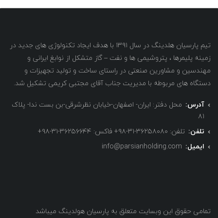
تیم پارسیان هلدینگ در سال ۱۳۹۱ با هدف ایجاد تکنولوژی های جدید در
زمینه پلیمرها ، پتروشیمی ها و نفت – گاز متشکل از نوابغ ایرانی و
مهندسین و مشاورین صنعتی در راستای ساخت و تولید تجهیزات و
دستگاه های مربوطه با مدیریت جناب آقای مجتبی کریمی تشکیل شد.
آدرس:
محل دفتر: ایران- اصفهان-خیابان نظرشرقی-بن بست ندا- پلاک
۸۱
تلفن:
تلفن: ۳۶۲۵۸۰۸۰-۳۱-۹۸+ فاکس: ۳۶۲۵۶۶۴۴-۳۱-۹۸+
ایمیل:
info@parsianholding.com
تمامی حقوق این وبسایت متعلق به پارسیان هولدینگ میباشد